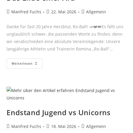
Beitrags-
Beitrag
Beitrags-
Manfred Fuchs
22. Mai 2026
Allgemein
Autor:
veröffentlicht:
Kategorie:
Danke für fast 20 Jahre Herzblut, Ro-Ball! 📣❤️👑Es fällt uns
unglaublich schwer, die passenden Worte zu finden, denn
wir verabschieden eine absolute Vereinslegende: Unsere
langjährige Athletin und Trainerin Romina „Ro-Ball“…
Das
Weiterlesen
Ende
Einer
Ära
Endstand Jugend vs Unicorns
Beitrags-
Beitrag
Beitrags-
Manfred Fuchs
18. Mai 2026
Allgemein
Autor:
veröffentlicht:
Kategorie: