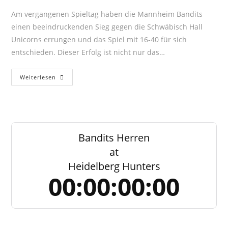
Am vergangenen Spieltag haben die Mannheim Bandits
einen beeindruckenden Sieg gegen die Schwäbisch Hall
Unicorns errungen und das Spiel mit 16-40 für sich
entschieden. Dieser Erfolg ist nicht nur das…
Endstand
Weiterlesen
Jugend
Vs
Unicorns
Bandits Herren
at
Heidelberg Hunters
00:00:00:00